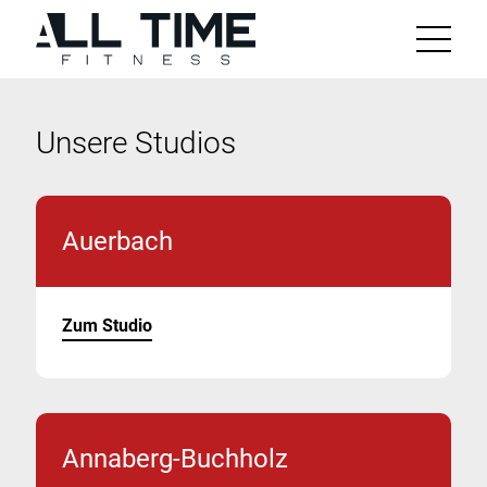
Zum
Inhalt
Menü
Unsere Studios
Auerbach
Zum Studio
Annaberg-Buchholz